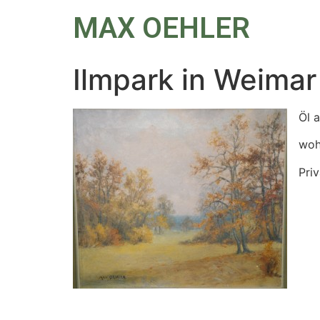
MAX OEHLER
Ilmpark in Weimar
Öl 
woh
Priv